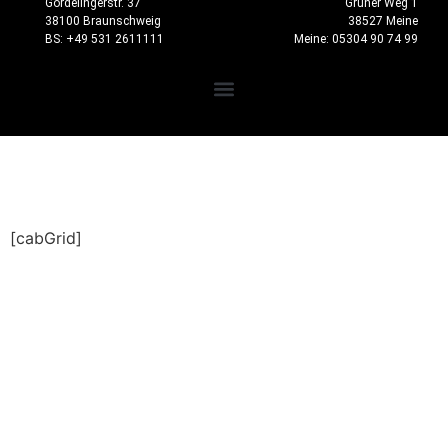
Gördelingerstr. 37
Grüner Weg 1
38100 Braunschweig
38527 Meine
BS: +49 531 2611111
Meine: 05304 90 74 99
[cabGrid]